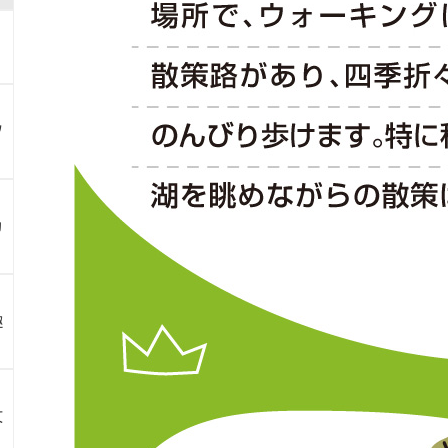
ツ
カ
趣
文