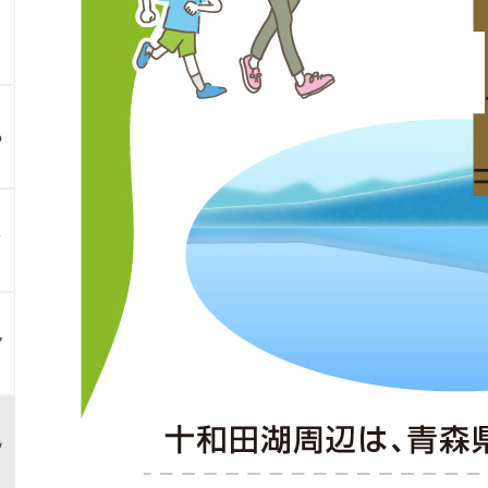
る
？
ア
ン