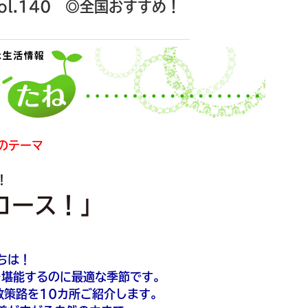
l.140 ◎全国おすすめ！
のテーマ
！
コース！」
ちは！
を堪能するのに最適な季節です。
散策路を10カ所ご紹介します。