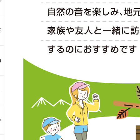
お
ぼ
物
ら
め