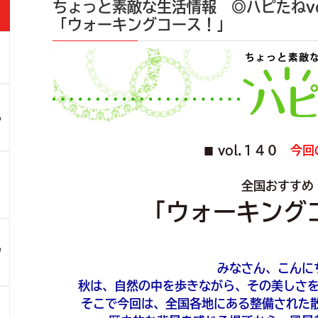
ちょっと素敵な生活情報 ◎ハピたねvo
「ウォーキングコース！」
」
ろ
vol.１４０
今回
■
！
全国おすすめ
「ウォーキング
ツ
みなさん、こんに
秋は、自然の中を歩きながら、その美しさ
そこで今回は、全国各地にある整備された