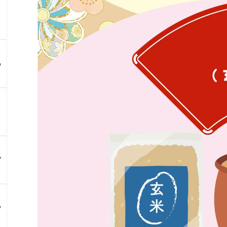
る
？
ア
ン