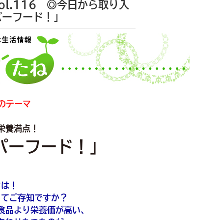
l.116 ◎今日から取り入
パーフード！」
のテーマ
栄養満点！
パーフード！」
ちは！
ってご存知ですか？
食品より栄養価が高い、