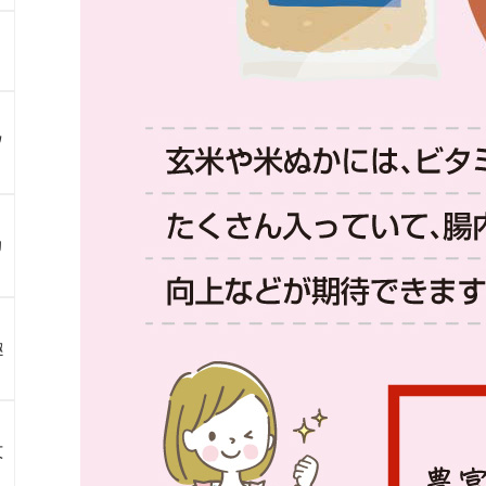
ツ
カ
趣
文