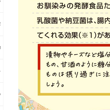
お
ぼ
物
ら
め