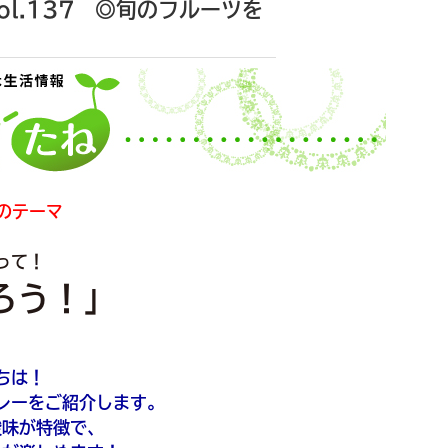
l.137 ◎旬のフルーツを
のテーマ
って！
ろう！」
ちは！
レーをご紹介します。
酸味が特徴で、