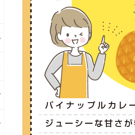
る
？
ア
ン