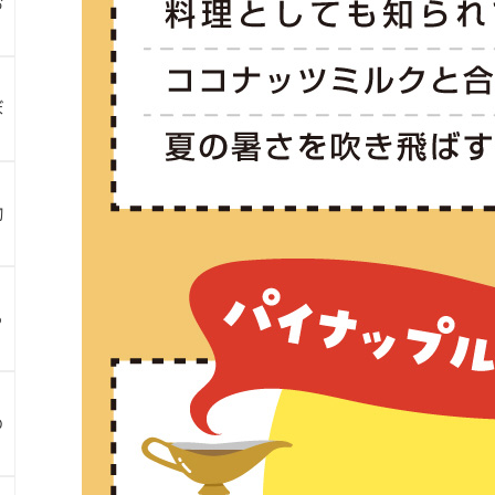
お
ぼ
物
ら
め