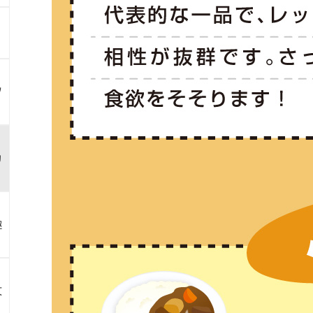
ツ
カ
趣
文