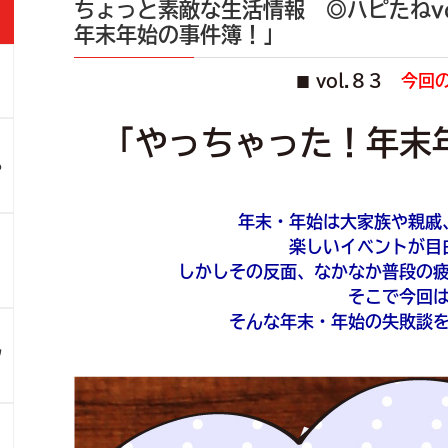
ちょっと素敵な生活情報 ◎ハピたねvo
年末年始の事件簿！」
vol.８３
今回
■
」
「やっちゃった！年末
ろ
年末・年始は大家族や親戚
楽しいイベントが目
！
しかしその反面、なかなか普段の
そこで今回
そんな年末・年始の失敗談
ツ