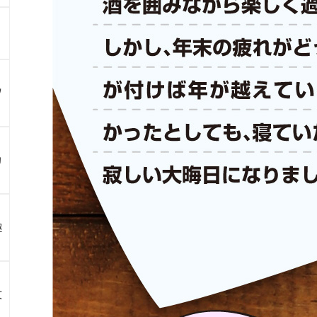
ツ
カ
趣
文