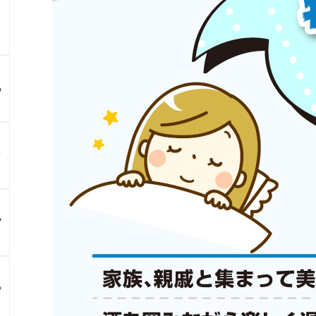
る
？
ア
ン