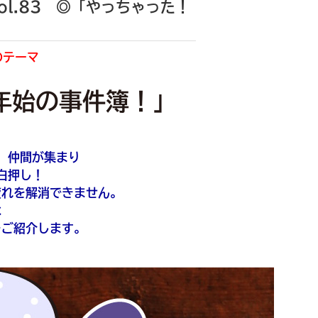
l.83 ◎「やっちゃった！
のテーマ
年始の事件簿！」
、仲間が集まり
白押し！
疲れを解消できません。
は
をご紹介します。