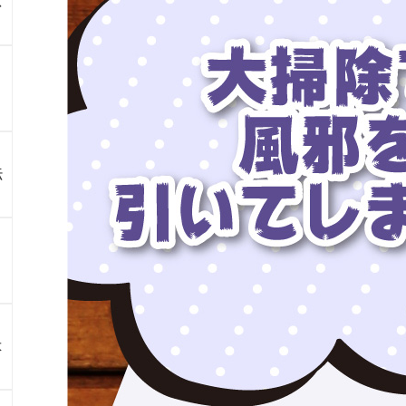
ス
伝
よ