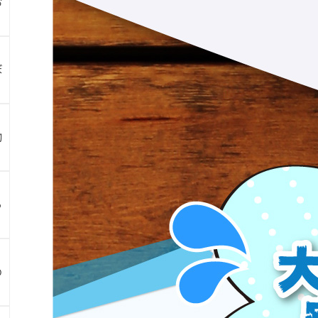
お
ぼ
物
ら
め