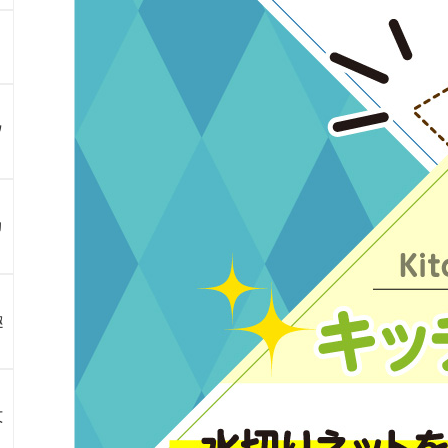
ツ
カ
趣
文