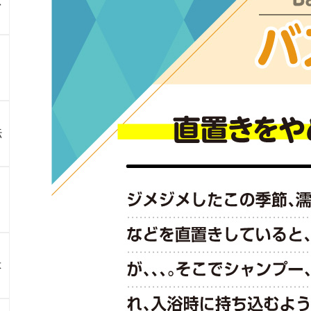
ス
伝
よ