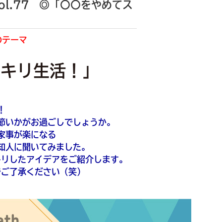
l.77 ◎「〇〇をやめてス
のテーマ
ッキリ生活！」
！
節いかがお過ごしでしょうか。
家事が楽になる
知人に聞いてみました。
キリしたアイデアをご紹介します。
でご了承ください（笑）