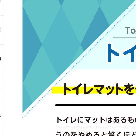
お
ぼ
物
ら
め