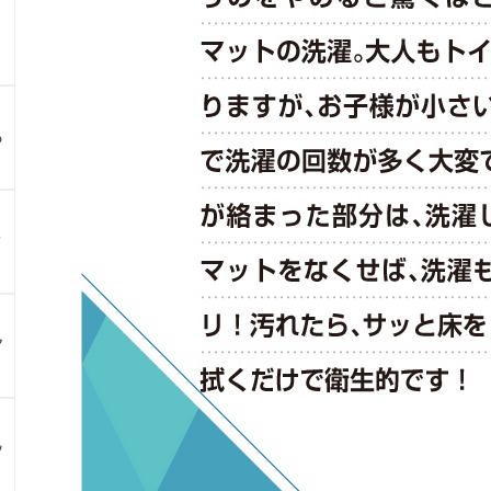
る
？
ア
ン