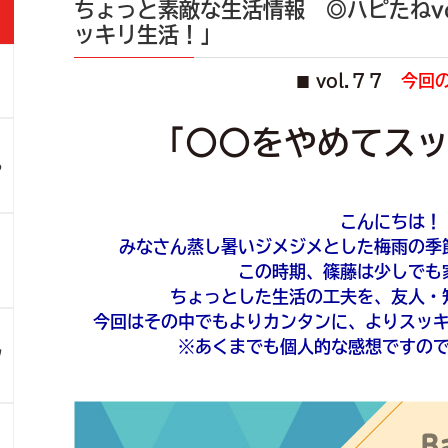
ちょっと素敵な生活情報 ◎ハピたねvo
ッキリ生活！」
vol.７７
今回
■
」
「〇〇をやめてス
ろ
こんにちは！
みなさん蒸し暑いジメジメとした梅雨の季
！
この時期、篠藤は少しでも
ちょっとした生活の工夫を、友人・
今回はその中でもよりカンタンに、よりスッ
※あくまでも個人的な感想ですの
ツ