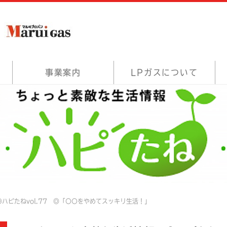
事業案内
LPガスについて
ハピたねvol.77 ◎「〇〇をやめてスッキリ生活！」