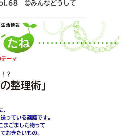
l.68 ◎みんなどうして
のテーマ
る！？
物の整理術」
に、
を送っている篠藤です。
こまごました物って
しておきたいもの。