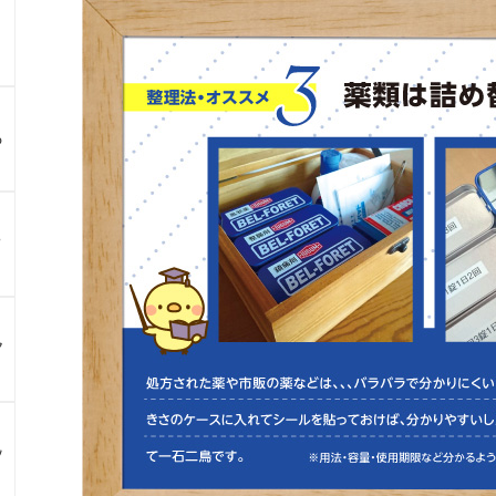
る
？
ア
ン