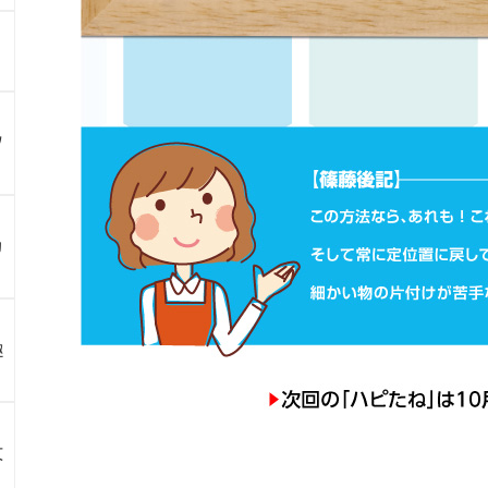
ツ
カ
趣
文