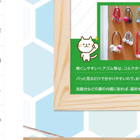
お
ぼ
物
ら
め