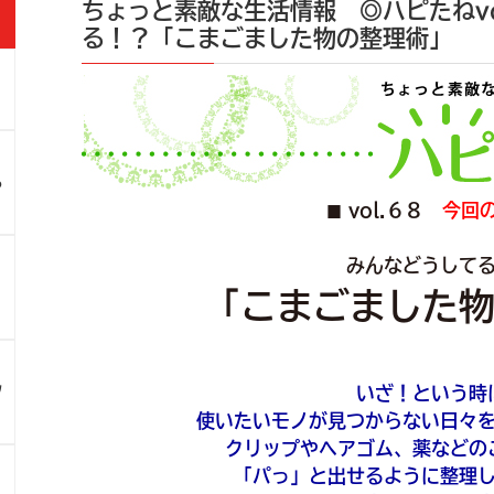
ちょっと素敵な生活情報 ◎ハピたねvo
る！？「こまごました物の整理術」
」
ろ
vol.６８
今回
■
みんなどうして
！
「こまごました
ツ
いざ！という時
使いたいモノが見つからない日々
クリップやヘアゴム、薬などの
「パっ」と出せるように整理